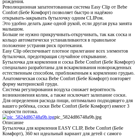
рождения.
Революционная запатентованная система Easy Clip от Bebe
Confort (Бебе Комфорт) позволяет быстро и надёжно
открывать-закрывать бутылочку одним CLIPом.
Это удобно делать даже одной рукой, если другая рука занята
малышом.
Больше не нужно прикручивать-откручивать, так как соска и
кольцо автоматически устанавливаются в правильное
положение устраняя риск протекания.
Easy Clip обеспечивает плотное прилегание всех элементов
бутылочки, предотвращая случайное открывание.
Бутылочка для кормления и соска Bebe Confort (Бебе Комфорт)
специально разработаны для вскармливания новорожденных
естественным способом, приближенным к кормлению грудью.
Анатомическая соска Bebe Confort (Бебе Комфорт) повторяет
форму материнской груди.
Система регулирования воздуха снижает вероятность
возникновения колик, а также исключает залипание соски.
Для определения расхода пищи, оптимально подходящего для
вашего ребёнка, соски Bebe Confort (Бебе Комфорт) имеют 3
скорости потока.
pic_5824d86748a9b.jpg
Описание
Бутылочка для кормления EASY CLIP, Bebe Confort (Бебе
Комфорт), 360 мл идеальный вариант для детей с самого