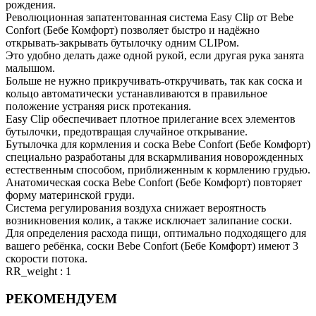
рождения.
Революционная запатентованная система Easy Clip от Bebe
Confort (Бебе Комфорт) позволяет быстро и надёжно
открывать-закрывать бутылочку одним CLIPом.
Это удобно делать даже одной рукой, если другая рука занята
малышом.
Больше не нужно прикручивать-откручивать, так как соска и
кольцо автоматически устанавливаются в правильное
положение устраняя риск протекания.
Easy Clip обеспечивает плотное прилегание всех элементов
бутылочки, предотвращая случайное открывание.
Бутылочка для кормления и соска Bebe Confort (Бебе Комфорт)
специально разработаны для вскармливания новорожденных
естественным способом, приближенным к кормлению грудью.
Анатомическая соска Bebe Confort (Бебе Комфорт) повторяет
форму материнской груди.
Система регулирования воздуха снижает вероятность
возникновения колик, а также исключает залипание соски.
Для определения расхода пищи, оптимально подходящего для
вашего ребёнка, соски Bebe Confort (Бебе Комфорт) имеют 3
скорости потока.
RR_weight : 1
РЕКОМЕНДУЕМ