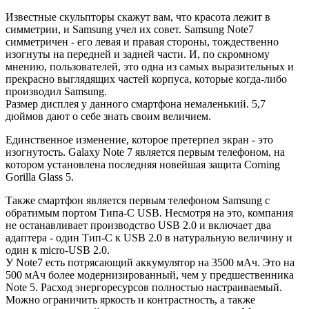
Известные скульпторы скажут вам, что красота лежит в
симметрии, и Samsung учел их совет. Samsung Note7
симметричен - его левая и правая стороны, тождественно
изогнуты на передней и задней части. И, по скромному
мнению, пользователей, это одна из самых выразительных и
прекрасно выглядящих частей корпуса, которые когда-либо
производил Samsung.
Размер дисплея у данного смартфона немаленький. 5,7
дюймов дают о себе знать своим величием.
Единственное изменение, которое претерпел экран - это
изогнутость. Galaxy Note 7 является первым телефоном, на
котором установлена последняя новейшая защита Corning
Gorilla Glass 5.
Также смартфон является первым телефоном Samsung с
обратимым портом Типа-C USB. Несмотря на это, компания
не останавливает производство USB 2.0 и включает два
адаптера - один Тип-C к USB 2.0 в натуральную величину и
один к micro-USB 2.0.
У Note7 есть потрясающий аккумулятор на 3500 мАч. Это на
500 мАч более модернизированный, чем у предшественника
Note 5. Расход энергоресурсов полностью настраиваемый.
Можно ограничить яркость и контрастность, а также