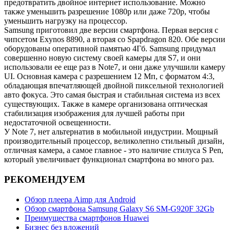
предотвратить двойное интернет использование. Можно
также уменьшить разрешение 1080p или даже 720p, чтобы
уменьшить нагрузку на процессор.
Samsung приготовил две версии смартфона. Первая версия с
чипсетом Exynos 8890, а вторая со Spapdragon 820. Обе версии
оборудованы оперативной памятью 4Гб. Samsung придумал
совершенно новую систему своей камеры для S7, и они
использовали ее еще раз в Note7, и они даже улучшили камеру
UI. Основная камера с разрешением 12 Мп, с форматом 4:3,
обладающая впечатляющей двойной пиксельной технологией
авто фокуса. Это самая быстрая и стабильная система из всех
существующих. Также в камере организована оптическая
стабилизация изображения для лучшей работы при
недостаточной освещенности.
У Note 7, нет альтернатив в мобильной индустрии. Мощный
производительный процессор, великолепно стильный дизайн,
отличная камера, а самое главное - это наличие стилуса S Pen,
который увеличивает функционал смартфона во много раз.
РЕКОМЕНДУЕМ
Обзор плеера Aimp для Android
Обзор смартфона Samsung Galaxy S6 SM-G920F 32Gb
Преимущества смартфонов Huawei
Бизнес без вложений