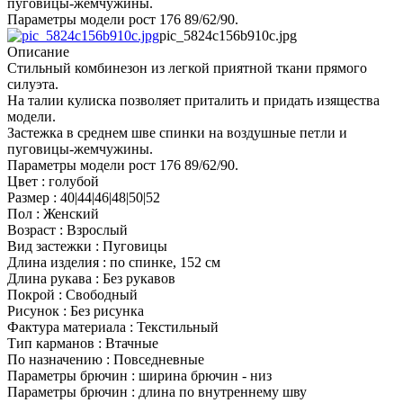
пуговицы-жемчужины.
Параметры модели рост 176 89/62/90.
pic_5824c156b910c.jpg
Описание
Стильный комбинезон из легкой приятной ткани прямого
силуэта.
На талии кулиска позволяет приталить и придать изящества
модели.
Застежка в среднем шве спинки на воздушные петли и
пуговицы-жемчужины.
Параметры модели рост 176 89/62/90.
Цвет : голубой
Размер : 40|44|46|48|50|52
Пол : Женский
Возраст : Взрослый
Вид застежки : Пуговицы
Длина изделия : по спинке, 152 см
Длина рукава : Без рукавов
Покрой : Свободный
Рисунок : Без рисунка
Фактура материала : Текстильный
Тип карманов : Втачные
По назначению : Повседневные
Параметры брючин : ширина брючин - низ
Параметры брючин : длина по внутреннему шву