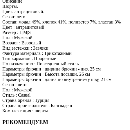
Описание
Шорты.
Цвет: антрацитовый.
Сезон: лето.
Состав: модал 49%, хлопок 41%, полиэстер 7%, эластан 3%
Цвет : антрацитовый
Размер : L|M|S
Пол : Мужской
Возраст : Взрослый
Вид застежки : Завязки
Фактура материала : Трикотажный
Тип карманов : Прорезные
По назначению : Повседневный стиль
Параметры брючин : ширина брючин - низ, 25 см
Параметры брючин : Высота посадки, 26 см
Параметры брючин : длина по внутреннему шву, 21 см
Сезон : лето
Пол : Мужской
Стиль : Casual
Страна бренда : Турция
Страна производитель : Бангладеш
Комплектация : шорты
РЕКОМЕНДУЕМ