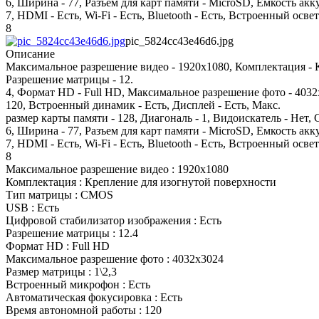
6, Ширина - 77, Разъем для карт памяти - MicroSD, Емкость акку
7, HDMI - Есть, Wi-Fi - Есть, Bluetooth - Есть, Встроенный освет
8
pic_5824cc43e46d6.jpg
Описание
Максимальное разрешение видео - 1920х1080, Комплектация - 
Разрешение матрицы - 12.
4, Формат HD - Full HD, Максимальное разрешение фото - 4032
120, Встроенный динамик - Есть, Дисплей - Есть, Макс.
размер карты памяти - 128, Диагональ - 1, Видоискатель - Нет,
6, Ширина - 77, Разъем для карт памяти - MicroSD, Емкость акку
7, HDMI - Есть, Wi-Fi - Есть, Bluetooth - Есть, Встроенный освет
8
Максимальное разрешение видео : 1920х1080
Комплектация : Крепление для изогнутой поверхности
Тип матрицы : CMOS
USB : Есть
Цифровой стабилизатор изображения : Есть
Разрешение матрицы : 12.4
Формат HD : Full HD
Максимальное разрешение фото : 4032x3024
Размер матрицы : 1\2,3
Встроенный микрофон : Есть
Автоматическая фокусировка : Есть
Время автономной работы : 120