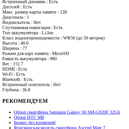
Встроенный динамик : Есть
Дисплей : Есть
Макс. размер карты памяти : 128
Диагональ : 1
Видоискатель : Нет
Спутниковая навигация : Есть
Тип аккумулятора : Li-Ion
Класс водонепроницаемости : WR50 (до 50 метров)
Высота : 40.6
Ширина : 77
Разъем для карт памяти : MicroSD
Емкость аккумулятора : 980
Вес : 151.7
HDMI : Есть
Wi-Fi : Есть
Bluetooth : Есть
Встроенный осветитель : Нет
Глубина : 36.8
РЕКОМЕНДУЕМ
Обзор смартфона Samsung Galaxy S6 SM-G920F 32Gb
Обзор НТС М8
Бизнес без вложений
Флагманская модель смартфона Ascend Mate 7