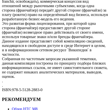
franchir, освобождать), коммерческая концессия вид
отношений между рыночными субъектами, когда одна
сторона (франчайзер) передаёт другой стороне (франчайзи) за
плату (роялти) право на определённый вид бизнеса, используя
разработанную бизнес-модель его ведения.
Это развитая форма лицензирования, при которой одна
сторона (франчайзер) предоставляет другой стороне
(франчайзи) возмездное право действовать от своего имени,
используя товарные знаки и/или бренды франчайзера.
Данное издание представляет собой компиляцию сведений,
находящихся в свободном доступе в среде Интернет в целом,
и в информационном сетевом ресурсе `Википедия` в
частности.
Собранная по частотным запросам указанной тематики,
данная компиляция построена по принципу подбора близких
информационных ссылок, не имеет самостоятельного сюжета,
не содержит никаких аналитических материалов, выводов,
оценок.
.
.
ISBN:978-5-5128-2883-0
РЕКОМЕНДУЕМ
Обзор НТС М8