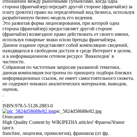
отношений между рыночными субъектами, когда одна
сторона (франчайзер) передаёт другой стороне (франчайзи) за
плату (роялти) право на определённый вид бизнеса, используя
разработанную бизнес-модель его ведения.
Это развитая форма лицензирования, при которой одна
сторона (франчайзер) предоставляет другой стороне
(франчайзи) возмездное право действовать от своего имени,
используя товарные знаки и/или бренды франчайзера.
Данное издание представляет собой компиляцию сведений,
находящихся в свободном доступе в среде Интернет в целом,
и в информационном сетевом ресурсе `Википедия` в
частности.
Собранная по частотным запросам указанной тематики,
данная компиляция построена по принципу подбора близких
информационных ссылок, не имеет самостоятельного сюжета,
не содержит никаких аналитических материалов, выводов,
оценок.
.
.
ISBN:978-5-5128-2883-0
pic_5824d58688e82.jpg
Описание
High Quality Content by WIKIPEDIA articles! Франча?йзинг
(англ.
franchise, лицензия, привилегия), франшиза (от фр.