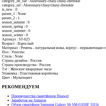
category_str_var : Aksessuary-chasy-chasy-zhenskie
category_url : Aksessuary/chasy/chasy-zhenskie
is_new : 0
param_1 : None
param_2 : 1
season_autumn : 0
season_spring : 0
season_summer : 0
season_winter : 0
Артикул : ST-025
Возраст : Взрослый
Материал : Ремень - натуральная кожа, корпус - нержавеющая с
Пол : Унисекс
Стиль : None
Страна дизайна : Россия
Страна производства : Россия
Тэг : Женские кварцевые часы
Упаковка : Пластиковая коробочка
Цвет : Мультицвет
РЕКОМЕНДУЕМ
Преимущества смартфонов Huawei
Заработок на Amazon
Обзор смартфона Samsung Galaxy S6 SM-G920F 32Gb