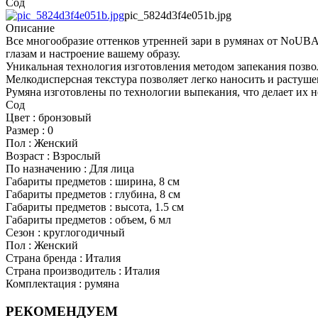
Сод
pic_5824d3f4e051b.jpg
Описание
Все многообразие оттенков утренней зари в румянах от NoUBA!
глазам и настроение вашему образу.
Уникальная технология изготовления методом запекания позвол
Мелкодисперсная текстура позволяет легко наносить и растуше
Румяна изготовлены по технологии выпекания, что делает их
Сод
Цвет : бронзовый
Размер : 0
Пол : Женский
Возраст : Взрослый
По назначению : Для лица
Габариты предметов : ширина, 8 см
Габариты предметов : глубина, 8 см
Габариты предметов : высота, 1.5 см
Габариты предметов : объем, 6 мл
Сезон : круглогодичный
Пол : Женский
Страна бренда : Италия
Страна производитель : Италия
Комплектация : румяна
РЕКОМЕНДУЕМ