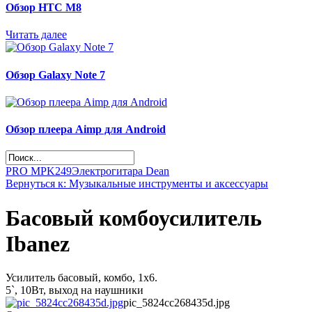
Обзор НТС М8
Читать далее
Обзор Galaxy Note 7
Обзор плеера Aimp для Android
PRO MPK249
Электрогитара Dean
Вернуться к: Музыкальные инструменты и аксессуары
Басовый комбоусилитель
Ibanez
Усилитель басовый, комбо, 1x6.
5`, 10Вт, выход на наушники
pic_5824cc268435d.jpg