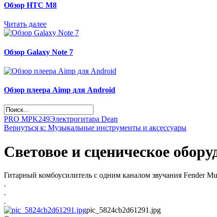
Обзор НТС М8
Читать далее
Обзор Galaxy Note 7
Обзор плеера Aimp для Android
PRO MPK249
Электрогитара Dean
Вернуться к: Музыкальные инструменты и аксессуары
Световое и сценическое обор
Гитарный комбоусилитель с одним каналом звучания Fender M
.
.
.
pic_5824cb2d61291.jpg