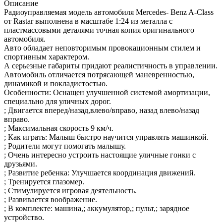
Описание
Радиоуправляемая модель автомобиля Mercedes- Benz A-Class
от Rastar выполнена в масштабе 1:24 из металла с
пластмассовыми деталями точная копия оригинального
автомобиля.
Авто обладает неповторимым провокационным стилем и
спортивным характером.
А серьезные габариты придают реалистичность в управлении.
Автомобиль отличается потрясающей маневренностью,
динамикой и покладистостью.
Особенности: Оснащен улучшенной системой амортизации,
специально для уличных дорог.
; Двигается вперед/назад,влево/вправо, назад влево/назад
вправо.
; Максимальная скорость 9 км/ч.
; Как играть: Малыш быстро научится управлять машинкой.
; Родители могут помогать малышу.
; Очень интересно устроить настоящие уличные гонки с
друзьями.
; Развитие ребенка: Улучшается координация движений.
; Тренируется глазомер.
; Стимулируется игровая деятельность.
; Развивается воображение.
; В комплекте: машина,; аккумулятор,; пульт,; зарядное
устройство.