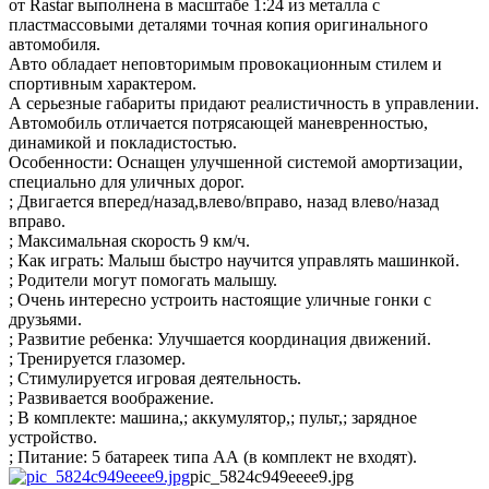
от Rastar выполнена в масштабе 1:24 из металла с
пластмассовыми деталями точная копия оригинального
автомобиля.
Авто обладает неповторимым провокационным стилем и
спортивным характером.
А серьезные габариты придают реалистичность в управлении.
Автомобиль отличается потрясающей маневренностью,
динамикой и покладистостью.
Особенности: Оснащен улучшенной системой амортизации,
специально для уличных дорог.
; Двигается вперед/назад,влево/вправо, назад влево/назад
вправо.
; Максимальная скорость 9 км/ч.
; Как играть: Малыш быстро научится управлять машинкой.
; Родители могут помогать малышу.
; Очень интересно устроить настоящие уличные гонки с
друзьями.
; Развитие ребенка: Улучшается координация движений.
; Тренируется глазомер.
; Стимулируется игровая деятельность.
; Развивается воображение.
; В комплекте: машина,; аккумулятор,; пульт,; зарядное
устройство.
; Питание: 5 батареек типа АА (в комплект не входят).
pic_5824c949eeee9.jpg