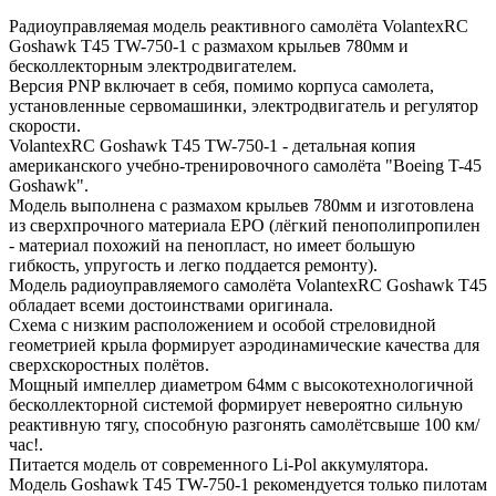
Радиоуправляемая модель реактивного самолёта VolantexRC
Goshawk T45 TW-750-1 с размахом крыльев 780мм и
бесколлекторным электродвигателем.
Версия PNP включает в себя, помимо корпуса самолета,
установленные сервомашинки, электродвигатель и регулятор
скорости.
VolantexRC Goshawk T45 TW-750-1 - детальная копия
американского учебно-тренировочного самолёта "Boeing T-45
Goshawk".
Модель выполнена с размахом крыльев 780мм и изготовлена
из сверхпрочного материала EPO (лёгкий пенополипропилен
- материал похожий на пенопласт, но имеет большую
гибкость, упругость и легко поддается ремонту).
Модель радиоуправляемого самолёта VolantexRC Goshawk T45
обладает всеми достоинствами оригинала.
Схема с низким расположением и особой стреловидной
геометрией крыла формирует аэродинамические качества для
сверхскоростных полётов.
Мощный импеллер диаметром 64мм с высокотехнологичной
бесколлекторной системой формирует невероятно сильную
реактивную тягу, способную разгонять самолётсвыше 100 км/
час!.
Питается модель от современного Li-Pol аккумулятора.
Модель Goshawk T45 TW-750-1 рекомендуется только пилотам