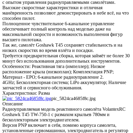
с опытом управления радиоуправляемыми самолётами.
Высокие скоростные характеристики и отличная
манёвренность позволяют демонстрировать в небе всё, на что
способен пилот.
Полноценное чувствительное 6-канальное управление
обеспечивает полный контроль над моделью даже на
максимальной скорости и возможность выполнения фигур
высшего пилотажа.
Так же, самолёт Goshawk T45 сохраняет стабильность и на
низких скоростях во время взлёта и посадки.
Требуется предварительная сборка, которая займёт не более 30
минут без использования дополнительных инструментов.
Особенности: Реактивная тяга (импеллер); Низкое
расположение крыла (низкоплан); Комплектация PNP;
Материал - EPO; 6-канальное радиоуправление 2.
4GHz; Бесколлекторная система; LiPo аккумулятор; Наличие
запчастей и сервисного обслуживания.
Характеристики: Разма
pic_5824ca4685f8c.jpg
Описание
Радиоуправляемая модель реактивного самолёта VolantexRC
Goshawk T45 TW-750-1 с размахом крыльев 780мм и
бесколлекторным электродвигателем.
Версия PNP включает в себя, помимо корпуса самолета,
установленные сервомашинки, электродвигатель и регулятор