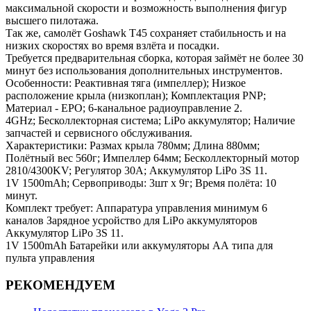
максимальной скорости и возможность выполнения фигур
высшего пилотажа.
Так же, самолёт Goshawk T45 сохраняет стабильность и на
низких скоростях во время взлёта и посадки.
Требуется предварительная сборка, которая займёт не более 30
минут без использования дополнительных инструментов.
Особенности: Реактивная тяга (импеллер); Низкое
расположение крыла (низкоплан); Комплектация PNP;
Материал - EPO; 6-канальное радиоуправление 2.
4GHz; Бесколлекторная система; LiPo аккумулятор; Наличие
запчастей и сервисного обслуживания.
Характеристики: Размах крыла 780мм; Длина 880мм;
Полётный вес 560г; Импеллер 64мм; Бесколлекторный мотор
2810/4300KV; Регулятор 30А; Аккумулятор LiPo 3S 11.
1V 1500mAh; Сервоприводы: 3шт x 9г; Время полёта: 10
минут.
Комплект требует: Аппаратура управления минимум 6
каналов Зарядное усройство для LiPo аккумуляторов
Аккумулятор LiPo 3S 11.
1V 1500mAh Батарейки или аккумуляторы АА типа для
пульта управления
РЕКОМЕНДУЕМ