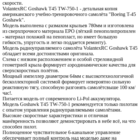
скорости.
VolantexRC Goshawk T45 TW-750-1 - детальная копия
американского учебно-тренировочного самолёта "Boeing T-45
Goshawk".
Модель выполнена с размахом крыльев 780мм и изготовлена
из сверхпрочного материала EPO (лёгкий пенополипропилен
- материал похожий на пенопласт, но имеет большую
гибкость, упругость и легко поддается ремонту).
Модель радиоуправляемого самолёта VolantexRC Goshawk T45
обладает всеми достоинствами оригинала.
Схема с низким расположением и особой стреловидной
геометрией крыла формирует аэродинамические качества для
сверхскоростных полётов.
Мощный импеллер диаметром 64мм с высокотехнологичной
бесколлекторной системой формирует невероятно сильную
реактивную тягу, способную разгонять самолётсвыше 100 км/
час!.
Питается модель от современного Li-Pol аккумулятора.
Модель Goshawk T45 TW-750-1 рекомендуется только пилотам
с опытом управления радиоуправляемыми самолётами.
Высокие скоростные характеристики и отличная
манёвренность позволяют демонстрировать в небе всё, на что
способен пилот.
Полноценное чувствительное 6-канальное управление
обеспечивает полный контроль над моделью даже на