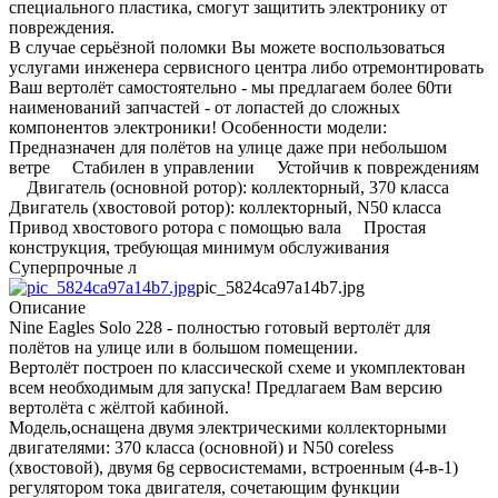
специального пластика, смогут защитить электронику от
повреждения.
В случае серьёзной поломки Вы можете воспользоваться
услугами инженера сервисного центра либо отремонтировать
Ваш вертолёт самостоятельно - мы предлагаем более 60ти
наименований запчастей - от лопастей до сложных
компонентов электроники! Особенности модели:
Предназначен для полётов на улице даже при небольшом
ветре Стабилен в управлении Устойчив к повреждениям
Двигатель (основной ротор): коллекторный, 370 класса
Двигатель (хвостовой ротор): коллекторный, N50 класса
Привод хвостового ротора с помощью вала Простая
конструкция, требующая минимум обслуживания
Суперпрочные л
pic_5824ca97a14b7.jpg
Описание
Nine Eagles Solo 228 - полностью готовый вертолёт для
полётов на улице или в большом помещении.
Вертолёт построен по классической схеме и укомплектован
всем необходимым для запуска! Предлагаем Вам версию
вертолёта с жёлтой кабиной.
Модель,оснащена двумя электрическими коллекторными
двигателями: 370 класса (основной) и N50 coreless
(хвостовой), двумя 6g сервосистемами, встроенным (4-в-1)
регулятором тока двигателя, сочетающим функции