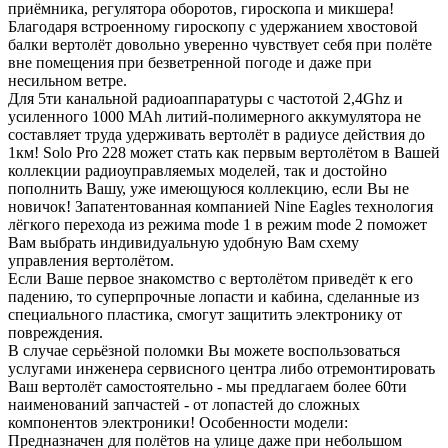
приёмника, регулятора оборотов, гироскопа и микшера!
Благодаря встроенному гироскопу с удержанием хвостовой
балки вертолёт довольно уверенно чувствует себя при полёте
вне помещения при безветренной погоде и даже при
несильном ветре.
Для 5ти канальной радиоаппаратуры с частотой 2,4Ghz и
усиленного 1000 MAh литий-полимерного аккумулятора не
составляет труда удерживать вертолёт в радиусе действия до
1км! Solo Pro 228 может стать как первым вертолётом в Вашей
коллекции радиоуправляемых моделей, так и достойно
пополнить Вашу, уже имеющуюся коллекцию, если Вы не
новичок! Запатентованная компанией Nine Eagles технология
лёгкого перехода из режима mode 1 в режим mode 2 поможет
Вам выбрать индивидуальную удобную Вам схему
управления вертолётом.
Если Ваше первое знакомство с вертолётом приведёт к его
падению, то суперпрочные лопасти и кабина, сделанные из
специального пластика, смогут защитить электронику от
повреждения.
В случае серьёзной поломки Вы можете воспользоваться
услугами инженера сервисного центра либо отремонтировать
Ваш вертолёт самостоятельно - мы предлагаем более 60ти
наименований запчастей - от лопастей до сложных
компонентов электроники! Особенности модели:
Предназначен для полётов на улице даже при небольшом