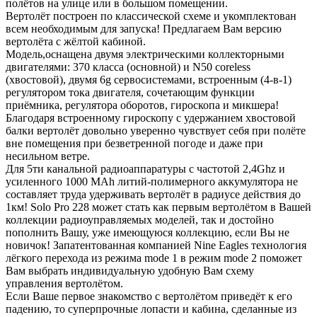
полётов на улице или в большом помещении.
Вертолёт построен по классической схеме и укомплектован
всем необходимым для запуска! Предлагаем Вам версию
вертолёта с жёлтой кабиной.
Модель,оснащена двумя электрическими коллекторными
двигателями: 370 класса (основной) и N50 coreless
(хвостовой), двумя 6g сервосистемами, встроенным (4-в-1)
регулятором тока двигателя, сочетающим функции
приёмника, регулятора оборотов, гироскопа и микшера!
Благодаря встроенному гироскопу с удержанием хвостовой
балки вертолёт довольно уверенно чувствует себя при полёте
вне помещения при безветренной погоде и даже при
несильном ветре.
Для 5ти канальной радиоаппаратуры с частотой 2,4Ghz и
усиленного 1000 MAh литий-полимерного аккумулятора не
составляет труда удерживать вертолёт в радиусе действия до
1км! Solo Pro 228 может стать как первым вертолётом в Вашей
коллекции радиоуправляемых моделей, так и достойно
пополнить Вашу, уже имеющуюся коллекцию, если Вы не
новичок! Запатентованная компанией Nine Eagles технология
лёгкого перехода из режима mode 1 в режим mode 2 поможет
Вам выбрать индивидуальную удобную Вам схему
управления вертолётом.
Если Ваше первое знакомство с вертолётом приведёт к его
падению, то суперпрочные лопасти и кабина, сделанные из