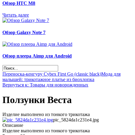
Обзор НТС М8
Читать далее
Обзор Galaxy Note 7
Обзор плеера Aimp для Android
Переноска-кенгуру Cybex First Go (classic black)
Мода для
малышей: трикотажное платье из биохлопка
Вернуться к: Товары для новорожденных
Ползунки Веста
Изделие выполнено из тонкого трикотажа
pic_5824da1c231e4.jpg
Описание
Изделие выполнено из тонкого трикотажа