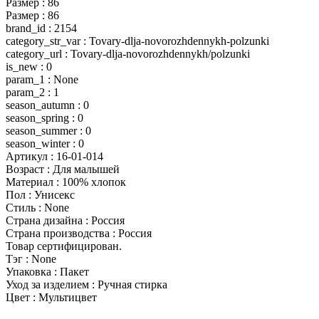
Размер : 86
Размер : 86
brand_id : 2154
category_str_var : Tovary-dlja-novorozhdennykh-polzunki
category_url : Tovary-dlja-novorozhdennykh/polzunki
is_new : 0
param_1 : None
param_2 : 1
season_autumn : 0
season_spring : 0
season_summer : 0
season_winter : 0
Артикул : 16-01-014
Возраст : Для малышей
Материал : 100% хлопок
Пол : Унисекс
Стиль : None
Страна дизайна : Россия
Страна производства : Россия
Товар сертифицирован.
Тэг : None
Упаковка : Пакет
Уход за изделием : Ручная стирка
Цвет : Мультицвет