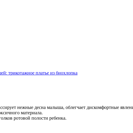
ей: трикотажное платье из биохлопка
ассирует нежные десна малыша, облегчает дискомфортные явлени
оксичного материала.
голков ротовой полости ребенка.