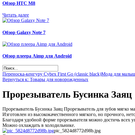
Обзор НТС М8
Читать далее
Обзор Galaxy Note 7
Обзор плеера Aimp для Android
Переноска-кенгуру Cybex First Go (classic black)
Мода для малыш
Вернуться к: Товары для новорожденных
Прорезыватель Бусинка Заяц
Прорезыватель Бусинка Заяц Прорезыватель для зубов мягко м
Изготовлен из высококачественного мягкого, но прочного, нет
Благодаря удобной форме прорезывателя можно достичь всех у
Можно охлаждать в холодильнике.
pic_5824d8772d98b.jpg