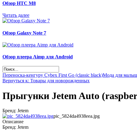
Обзор НТС М8
Читать далее
Обзор Galaxy Note 7
Обзор плеера Aimp для Android
Переноска-кенгуру Cybex First Go (classic black)
Мода для малыш
Вернуться к: Товары для новорожденных
Прыгунки Jetem Auto (raspberr
Бренд: Jetem
pic_5824da4938eea.jpg
Описание
Бренд: Jetem