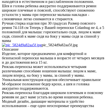
находятся в естественном и расслабленном положении.
Шея и голова ребенка аккуратно поддерживаются ремни
широкие плечевые и поясной, способствуют снижению
усталости у мамы при переноске малыша накладки -
слюнявчики легко снимаются и стираются.
Ручная стирка изделия при 30 градусах Размер поясного
ремня 74-118 см Теперь у Вашей переноски Colanhug не 4, а 5
положений для малыша: горизонтально сидя, лицом к маме
сидя, спиной к маме сидя на боку у мамы сидя за спиной у
мамы
pic_5824d9a82aa5f.jpg
Описание
Изделие, которое предназначено для комфортной и
безопасной переноски малыша в возрасте от четырех месяцев
и до достижения веса 15 кг.
Рюкзак-переноска может использоваться четырьмя
различными способами ношения малыша: лицом к маме,
лицом вперед, на боку у мамы, за спиной у мамы.
Уникальная конструкция изделия обеспечивает правильное
М-образное положение бедер крохи, а шея и головка
аккуратно поддерживаются.
Рюкзак-переноска благодаря широким плечевым и поясному
ремням не даст маме устать во время ношения ребенка.
Модный дизайн, дышащие материалы и удобство
использования – еще одни неоспоримые преимущества