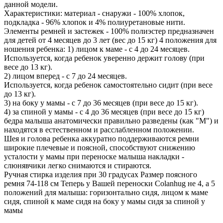
данной модели.
Характеристики: материал - снаружи - 100% хлопок,
подкладка - 96% хлопок и 4% полиуретановые нити.
Элементы ремней и застежек - 100% полиэстер предназначен
для детей от 4 месяцев до 3 лет (вес до 15 кг) 4 положения для
ношения ребенка: 1) лицом к маме - с 4 до 24 месяцев.
Используется, когда ребенок уверенно держит голову (при
весе до 13 кг).
2) лицом вперед - с 7 до 24 месяцев.
Используется, когда ребенок самостоятельно сидит (при весе
до 13 кг).
3) на боку у мамы - с 7 до 36 месяцев (при весе до 15 кг).
4) за спиной у мамы - с 4 до 36 месяцев (при весе до 15 кг)
бедра малыша анатомически правильно разведены (как "М") и
находятся в естественном и расслабленном положении.
Шея и голова ребенка аккуратно поддерживаются ремни
широкие плечевые и поясной, способствуют снижению
усталости у мамы при переноске малыша накладки -
слюнявчики легко снимаются и стираются.
Ручная стирка изделия при 30 градусах Размер поясного
ремня 74-118 см Теперь у Вашей переноски Colanhug не 4, а 5
положений для малыша: горизонтально сидя, лицом к маме
сидя, спиной к маме сидя на боку у мамы сидя за спиной у
мамы