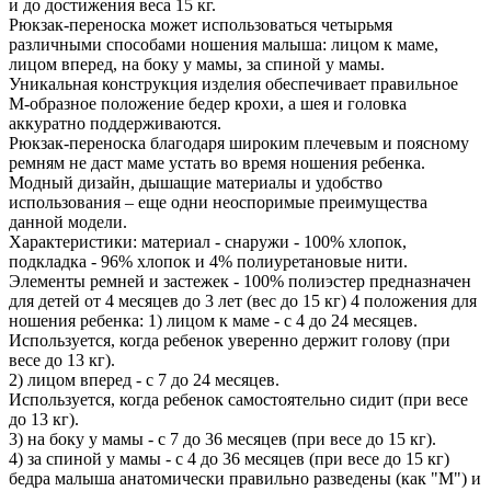
и до достижения веса 15 кг.
Рюкзак-переноска может использоваться четырьмя
различными способами ношения малыша: лицом к маме,
лицом вперед, на боку у мамы, за спиной у мамы.
Уникальная конструкция изделия обеспечивает правильное
М-образное положение бедер крохи, а шея и головка
аккуратно поддерживаются.
Рюкзак-переноска благодаря широким плечевым и поясному
ремням не даст маме устать во время ношения ребенка.
Модный дизайн, дышащие материалы и удобство
использования – еще одни неоспоримые преимущества
данной модели.
Характеристики: материал - снаружи - 100% хлопок,
подкладка - 96% хлопок и 4% полиуретановые нити.
Элементы ремней и застежек - 100% полиэстер предназначен
для детей от 4 месяцев до 3 лет (вес до 15 кг) 4 положения для
ношения ребенка: 1) лицом к маме - с 4 до 24 месяцев.
Используется, когда ребенок уверенно держит голову (при
весе до 13 кг).
2) лицом вперед - с 7 до 24 месяцев.
Используется, когда ребенок самостоятельно сидит (при весе
до 13 кг).
3) на боку у мамы - с 7 до 36 месяцев (при весе до 15 кг).
4) за спиной у мамы - с 4 до 36 месяцев (при весе до 15 кг)
бедра малыша анатомически правильно разведены (как "М") и