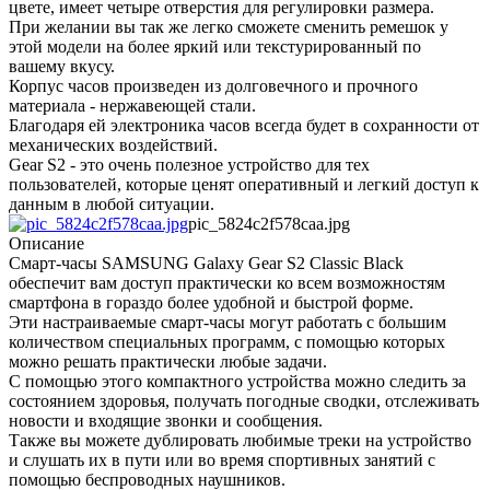
цвете, имеет четыре отверстия для регулировки размера.
При желании вы так же легко сможете сменить ремешок у
этой модели на более яркий или текстурированный по
вашему вкусу.
Корпус часов произведен из долговечного и прочного
материала - нержавеющей стали.
Благодаря ей электроника часов всегда будет в сохранности от
механических воздействий.
Gear S2 - это очень полезное устройство для тех
пользователей, которые ценят оперативный и легкий доступ к
данным в любой ситуации.
pic_5824c2f578caa.jpg
Описание
Смарт-часы SAMSUNG Galaxy Gear S2 Classic Black
обеспечит вам доступ практически ко всем возможностям
смартфона в гораздо более удобной и быстрой форме.
Эти настраиваемые смарт-часы могут работать с большим
количеством специальных программ, с помощью которых
можно решать практически любые задачи.
С помощью этого компактного устройства можно следить за
состоянием здоровья, получать погодные сводки, отслеживать
новости и входящие звонки и сообщения.
Также вы можете дублировать любимые треки на устройство
и слушать их в пути или во время спортивных занятий с
помощью беспроводных наушников.