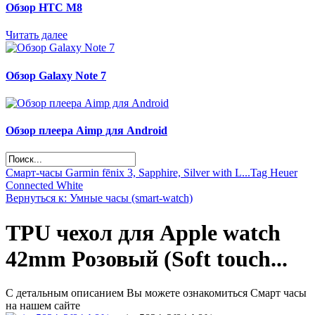
Обзор НТС М8
Читать далее
Обзор Galaxy Note 7
Обзор плеера Aimp для Android
Смарт-часы Garmin fēnix 3, Sapphire, Silver with L...
Tag Heuer
Connected White
Вернуться к: Умные часы (smart-watch)
TPU чехол для Apple watch
42mm Розовый (Soft touch...
С детальным описанием Вы можете ознакомиться Смарт часы
на нашем сайте