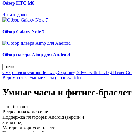
Обзор НТС М8
Читать далее
Обзор Galaxy Note 7
Обзор плеера Aimp для Android
Смарт-часы Garmin fēnix 3, Sapphire, Silver with L...
Tag Heuer Co
Вернуться к: Умные часы (smart-watch)
Умные часы и фитнес-брасле
Тип: браслет.
Встроенная камера: нет.
Поддержка платформ: Android (версии 4.
3 и выше).
Материал корпуса: пластик.