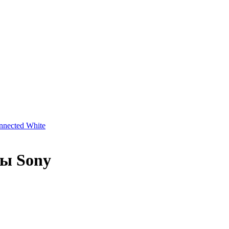
nnected White
ты Sony