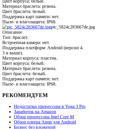
Цвет корпуса: белый.
Материал браслета: резина.
Цвет браслета: белый.
Поддержка карт памяти: нет.
Пыле- и влагозащита: IP68.
pic_5824c283667de.jpg
Описание
Тип: браслет.
Встроенная камера: нет.
Поддержка платформ: Android (версии 4.
3 и выше).
Материал корпуса: пластик.
Цвет корпуса: белый.
Материал браслета: резина.
Цвет браслета: белый.
Поддержка карт памяти: нет.
Пыле- и влагозащита: IP68.
РЕКОМЕНДУЕМ
Недостатки процессора в Yoga 3 Pro
Заработок на Amazon
Обзор процессора Intel Core M
Обзор плеера Aimp для Android
Бизнес без вложений