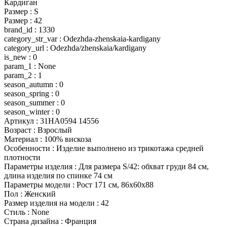
Кардиган
Размер : S
Размер : 42
brand_id : 1330
category_str_var : Odezhda-zhenskaia-kardigany
category_url : Odezhda/zhenskaia/kardigany
is_new : 0
param_1 : None
param_2 : 1
season_autumn : 0
season_spring : 0
season_summer : 0
season_winter : 0
Артикул : 31HA0594 14556
Возраст : Взрослый
Материал : 100% вискоза
Особенности : Изделие выполнено из трикотажа средней
плотности
Параметры изделия : Для размера S/42: обхват груди 84 см,
длина изделия по спинке 74 см
Параметры модели : Рост 171 см, 86х60х88
Пол : Женский
Размер изделия на модели : 42
Стиль : None
Страна дизайна : Франция