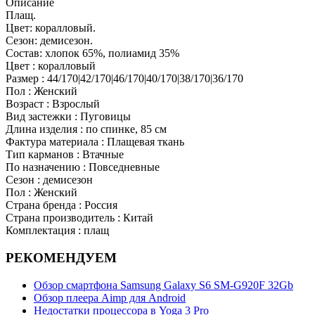
Описание
Плащ.
Цвет: коралловый.
Сезон: демисезон.
Состав: хлопок 65%, полиамид 35%
Цвет : коралловый
Размер : 44/170|42/170|46/170|40/170|38/170|36/170
Пол : Женский
Возраст : Взрослый
Вид застежки : Пуговицы
Длина изделия : по спинке, 85 см
Фактура материала : Плащевая ткань
Тип карманов : Втачные
По назначению : Повседневные
Сезон : демисезон
Пол : Женский
Страна бренда : Россия
Страна производитель : Китай
Комплектация : плащ
РЕКОМЕНДУЕМ
Обзор смартфона Samsung Galaxy S6 SM-G920F 32Gb
Обзор плеера Aimp для Android
Недостатки процессора в Yoga 3 Pro